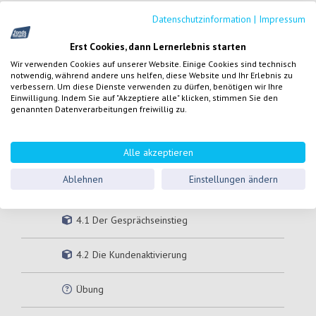
Übung
Datenschutzinformation
|
Impressum
Erst Cookies, dann Lernerlebnis starten
Resümee
Wir verwenden Cookies auf unserer Website. Einige Cookies sind technisch
notwendig, während andere uns helfen, diese Website und Ihr Erlebnis zu
3. Anforderungen an das Beratungs-Tool
verbessern. Um diese Dienste verwenden zu dürfen, benötigen wir Ihre
Einwilligung. Indem Sie auf "Akzeptiere alle" klicken, stimmen Sie den
genannten Datenverarbeitungen freiwillig zu.
Übung
Resümee
Alle akzeptieren
Ablehnen
Einstellungen ändern
4. Sind Sie gerade online?
4.1 Der Gesprächseinstieg
4.2 Die Kundenaktivierung
Übung