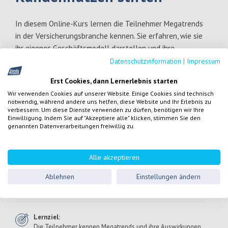
In diesem Online-Kurs lernen die Teilnehmer Megatrends
in der Versicherungsbranche kennen. Sie erfahren, wie sie
ihr eigenes Geschäftsmodell darstellen und ihre
Serviceberatung weiter ausbauen können.
Datenschutzinformation
|
Impressum
Mehr anzeigen
Erst Cookies, dann Lernerlebnis starten
Wir verwenden Cookies auf unserer Website. Einige Cookies sind technisch
Zielgruppe:
Versicherungsmakler nach § 34 d GewO
notwendig, während andere uns helfen, diese Website und Ihr Erlebnis zu
verbessern. Um diese Dienste verwenden zu dürfen, benötigen wir Ihre
Einwilligung. Indem Sie auf "Akzeptiere alle" klicken, stimmen Sie den
genannten Datenverarbeitungen freiwillig zu.
Referent:
Stephan Busch
hat Betriebswirtschaftslehre und
Finanzwirtschaft studiert. Während des Studiums hat er
Alle akzeptieren
mit Tom Wonneberger PROGRESS Finanzplaner, ein
innovatives Versicherungsmaklerunternehmen, das sich
Ablehnen
Einstellungen ändern
ausschließlich an junge Menschen richtet, gegründet.
Lernziel:
Die Teilnehmer kennen Megatrends und ihre Auswirkungen