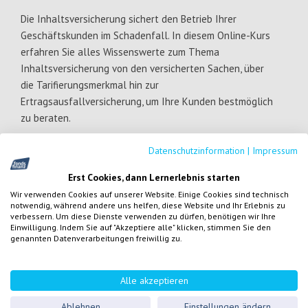
Die Inhaltsversicherung sichert den Betrieb Ihrer
Geschäftskunden im Schadenfall. In diesem Online-Kurs
erfahren Sie alles Wissenswerte zum Thema
Inhaltsversicherung von den versicherten Sachen, über
die Tarifierungsmerkmal hin zur
Ertragsausfallversicherung, um Ihre Kunden bestmöglich
zu beraten.
Datenschutzinformation
|
Impressum
Erst Cookies, dann Lernerlebnis starten
Mehr anzeigen
Wir verwenden Cookies auf unserer Website. Einige Cookies sind technisch
notwendig, während andere uns helfen, diese Website und Ihr Erlebnis zu
Zielgruppe:
Versicherungsmakler nach § 34d GewO
verbessern. Um diese Dienste verwenden zu dürfen, benötigen wir Ihre
Einwilligung. Indem Sie auf "Akzeptiere alle" klicken, stimmen Sie den
genannten Datenverarbeitungen freiwillig zu.
Referent:
Inhaltliche Ausarbeitung durch die fachlichen
Alle akzeptieren
Ansprechpartnerinnen der Produktberatung Gewerbe-
Sachversicherungen der Fonds Finanz Maklerservice GmbH.
Ablehnen
Einstellungen ändern