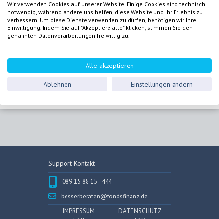
Wir verwenden Cookies auf unserer Website. Einige Cookies sind technisch
Preis in € (inkl. MwSt.)
notwendig, während andere uns helfen, diese Website und Ihr Erlebnis zu
verbessern. Um diese Dienste verwenden zu dürfen, benötigen wir Ihre
Einwilligung. Indem Sie auf "Akzeptiere alle" klicken, stimmen Sie den
genannten Datenverarbeitungen freiwillig zu.
Kategorien
Alle akzeptieren
ALLE FILTER ZURÜCKSETZEN
Ablehnen
Einstellungen ändern
Support Kontakt
089 15 88 15 - 444
besserberaten@fondsfinanz.de
IMPRESSUM
DATENSCHUTZ